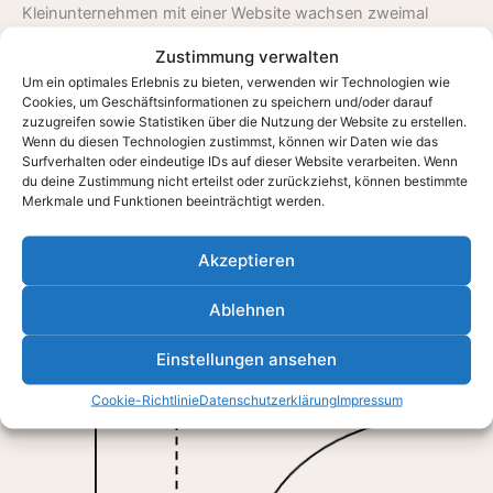
Kleinunternehmen mit einer Website wachsen zweimal
schneller als Mitbewerber ohne Website.
Zustimmung verwalten
Um ein optimales Erlebnis zu bieten, verwenden wir Technologien wie
Vertrauensaufbau zum Kunden
Cookies, um Geschäftsinformationen zu speichern und/oder darauf
81% der Kunden recherchieren nach einem Unternehmen
zuzugreifen sowie Statistiken über die Nutzung der Website zu erstellen.
Wenn du diesen Technologien zustimmst, können wir Daten wie das
online bevor sie etwas bestellen oder Angebote anfragen.
Surfverhalten oder eindeutige IDs auf dieser Website verarbeiten. Wenn
du deine Zustimmung nicht erteilst oder zurückziehst, können bestimmte
Sichtbarkeit für Mitarbeiter & Interessierte
Merkmale und Funktionen beeinträchtigt werden.
96% der jungen Erwachsenen nutzen das Internet täglich,
um zu konsumieren und sich zu informieren. Dies sind Ihre
Akzeptieren
Kunden & Mitarbeiter von morgen!
Ablehnen
Einstellungen ansehen
Cookie-Richtlinie
Datenschutzerklärung
Impressum